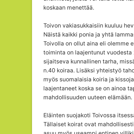
koskaan menettää.
Toivon vakiasukkaisiin kuuluu hevo
Näistä kaikki ponia ja yhtä lamma
Toivolla on ollut aina eli olemme et
toiminta on laajentunut vuodesta
sijaitseva kunnallinen tarha, mis
n.40 koiraa. Lisäksi yhteistyö ta
myös suomalaisia koiria ja kisso
laajentaneet koska se on ainoa ta
mahdollisuuden uuteen elämään.
Eläinten suojakoti Toivossa itsess
Tällaiset koirat ovat mahdollisesti 
asuu myös useampi entinen villiki