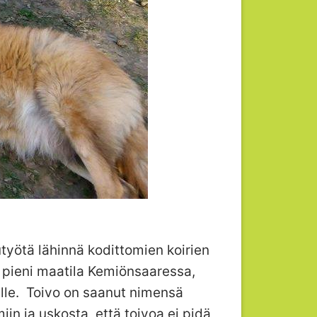
utyötä lähinnä kodittomien koirien
n pieni maatila Kemiönsaaressa,
elle. Toivo on saanut nimensä
iin ja uskosta, että toivoa ei pidä