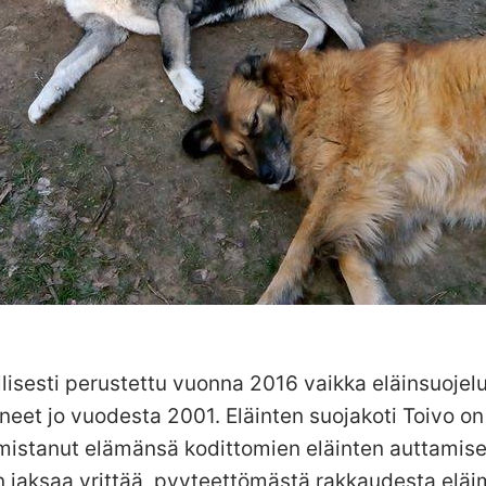
allisesti perustettu vuonna 2016 vaikka eläinsuojel
neet jo vuodesta 2001. Eläinten suojakoti Toivo o
omistanut elämänsä kodittomien eläinten auttamis
kun jaksaa yrittää, pyyteettömästä rakkaudesta eläim