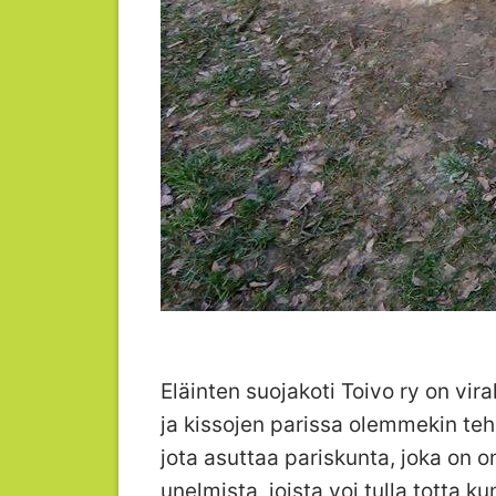
Eläinten suojakoti Toivo ry on vir
ja kissojen parissa olemmekin teh
jota asuttaa pariskunta, joka on 
unelmista, joista voi tulla totta 