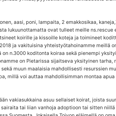
nen, aasi, poni, lampaita, 2 emakkosikaa, kaneja,7 
sta lukuunottamatta ovat tulleet meille ns.rescue 
sineet koirille ja kissoille koteja ja toimineet kodi
 2018 ja vakituisina yhteistyötahoinamme meillä o
sä on n.3000 koditonta koiraa sekä pienempi yksi
honamme on Pietarissa sijaitseva yksityinen tarha
ja sekä muun maalaisia mahdollisesti resurssien 
pa, millä voi auttaa mahdollisimman montaa apua ta
ään vakiasukkaina asuu sellaiset koirat, joista suu
sairaita tai liian vanhoja adoptioon tai sitten niill
ssa Suomesta. Jokaisella Toivon eläimellä on oma 