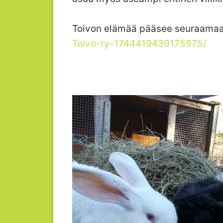
Toivon elämää pääsee seuraamaa
Toivo-ry-1744419439175975/