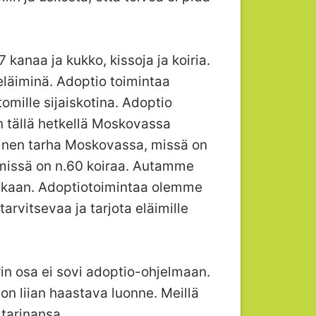
kanaa ja kukko, kissoja ja koiria.
eläiminä. Adoptio toimintaa
ttomille sijaiskotina. Adoptio
n tällä hetkellä Moskovassa
tyinen tarha Moskovassa, missä on
, missä on n.60 koiraa. Autamme
mukaan. Adoptiotoimintaa olemme
rvitsevaa ja tarjota eläimille
rin osa ei sovi adoptio-ohjelmaan.
ä on liian haastava luonne. Meillä
tarinansa.