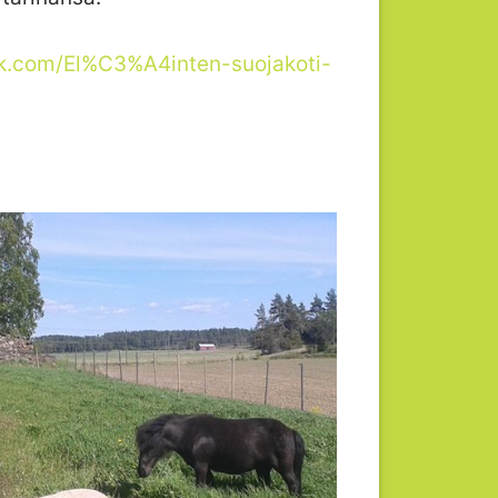
k.com/El%C3%A4inten-suojakoti-