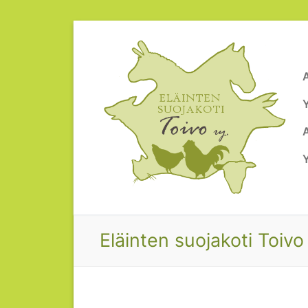
Hyppää
sisältöön
Eläinten suojakoti Toivo