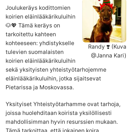
Joulukeräys kodittomien
koirien eläinlääkärikuluihin
🐶💖 Tämä keräys on
tarkoitettu kahteen
kohteeseen: yhdistykselle
Randy ❣️ (Kuva
tulevien suomalaisten
@Janna Kari)
koirien eläinlääkärikuluihin
sekä yksityisten yhteistyötarhojemme
eläinlääkärikuluihin, jotka sijaitsevat
Pietarissa ja Moskovassa.
Yksityiset Yhteistyötarhamme ovat tarhoja,
joissa huolehditaan koirista yksilöllisesti
mahdollisimman hyvin resurssien mukaan.
Tämä tarkoittaa, että jokainen koira