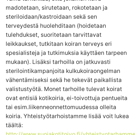
madotetaan, sirutetaan, rokotetaan ja
steriloidaan/kastroidaan sekä sen
terveydestä huolehditaan (hoidetaan
tulehdukset, suoritetaan tarvittavat
leikkaukset, tutkitaan koiran terveys eri
spesialisteja ja tutkimuksia käyttäen tarpeen
mukaan). Lisäksi tarhoilla on jatkuvasti
sterilointikampanjoita kulkukoiraongelman
vähentämiseksi sekä he tekevät paikallista
valistustyötä. Monet tarhoille tulevat koirat
ovat entisiä kotikoiria, ei-toivottuja pentueita
tai esim.liikenneonnettomuudessa olleita
koiria. Yhteistyötarhoistamme lisää voit lukea
täältä:
http://www.suojakotitoivo.fi/yhteistyotarhamme