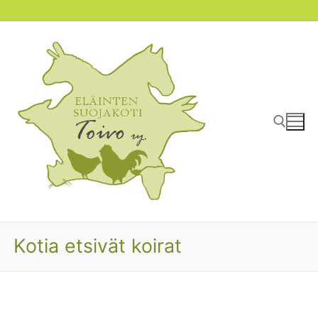
Hyppää
sisältöön
Hae:
Kotia etsivät koirat