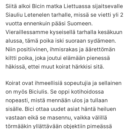
Siitä alkoi Bicin matka Liettuassa sijaitsevalle
Siauliu Letenelen tarhalle, missä se vietti yli 2
vuotta ennenkuin pääsi Suomeen.
Vieraillessamme kyseisellä tarhalla kesäkuun
alussa, tämä poika iski suoraan sydämeen.
Niin positiivinen, ihmisrakas ja äärettömän
kiltti poika, joka joutui elämään pienessä
häkissä, ettei muut koirat härkkisi sitä.
Koirat ovat ihmeellisiä sopeutujia ja sellainen
on myös Biciulis. Se oppi kotihoidossa
nopeasti, mistä mennään ulos ja tullaan
sisälle. Bici ottaa uudet asiat häntä heiluen
vastaan eikä se masennu, vaikka välillä
törmääkin yllättävään objektiin pimeässä