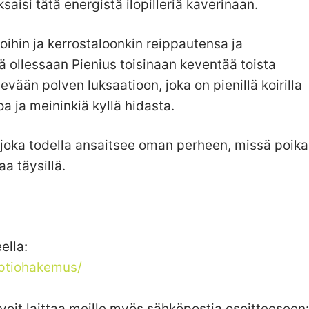
saisi tätä energistä ilopilleriä kaverinaan.
loihin ja kerrostaloonkin reippautensa ja
ä ollessaan Pienius toisinaan keventää toista
lievään polven luksaatioon, joka on pienillä koirilla
 ja meininkiä kyllä hidasta.
 joka todella ansaitsee oman perheen, missä poik
a täysillä.
ella:
optiohakemus/
voit laittaa meille myös sähköpostia osoitteeseen: