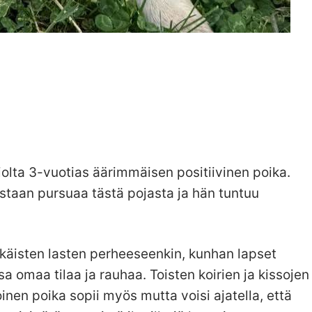
a
violta 3-vuotias äärimmäisen positiivinen poika.
taan pursuaa tästä pojasta ja hän tuntuu
uikäisten lasten perheeseenkin, kunhan lapset
a omaa tilaa ja rauhaa. Toisten koirien ja kissojen
nen poika sopii myös mutta voisi ajatella, että