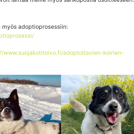
 myös adoptioprosessiin:
ptioprosessi/
//www.suojakotitoivo.fi/adoptoitavien-koirien-