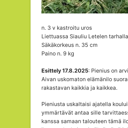
n. 3 v kastroitu uros
Liettuassa Siauliu Letelen tarhall
Säkäkorkeus n. 35 cm
Paino n. 9 kg
Esittely 17.8.2025
: Pienius on ar
Aivan uskomaton elämänilo suoras
rakastavan kaikkia ja kaikkea.
Pieniusta uskaltaisi ajatella koul
ymmärtävät antaa sille tarvittaess
kanssa samaan talouteen tämä iloi