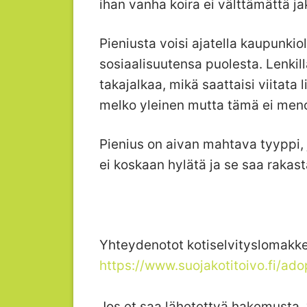
ihan vanha koira ei välttämättä jak
Pieniusta voisi ajatella kaupunkio
sosiaalisuutensa puolesta. Lenkill
takajalkaa, mikä saattaisi viitata 
melko yleinen mutta tämä ei menoa
Pienius on aivan mahtava tyyppi,
ei koskaan hylätä ja se saa rakasta
Yhteydenotot kotiselvityslomakke
https://www.suojakotitoivo.fi/ad
Jos et saa lähetettyä hakemusta, 