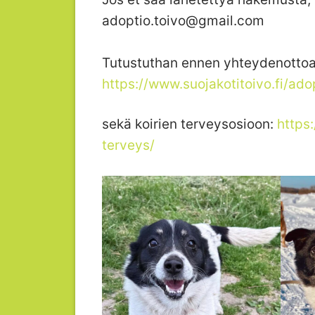
adoptio.toivo@gmail.com
Tutustuthan ennen yhteydenottoa
https://www.suojakotitoivo.fi/ado
sekä koirien terveysosioon:
https:
terveys/