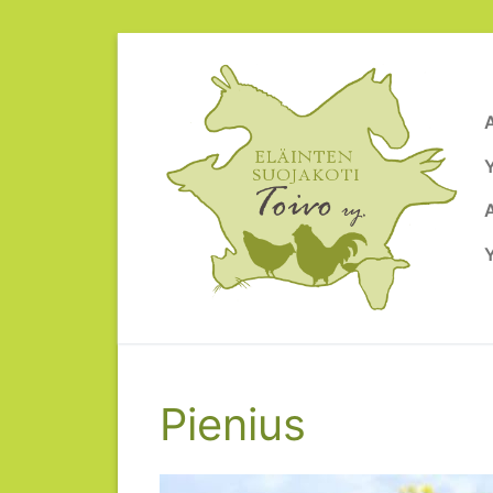
Hyppää
sisältöön
Pienius