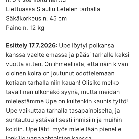
Liettuassa Siauliu Letelen tarhalla
Säkäkorkeus n. 45 cm
Paino n. 12 kg
Esittely 17.7.2026
: Upe löytyi poikansa
kanssa vaeltelemassa ja pääsi tarhalle kaksi
vuotta sitten. On ihmeellistä, että näin kivan
oloinen koira on joutunut odottelemaan
kotiaan tarhalla niin kauan! Olisiko melko
tavallinen ulkonäkö syynä, mutta meidän
mielestämme Upe on kuitenkin kaunis tyttö!
Upe vaikuttaa tarhalla tasapainoiselta, ja
suhtautuu ystävällisesti ihmisiin ja muihin
koiriin. Upe lähti myös mielellään pienelle
lenkille vapaaehtoisten kanssa.